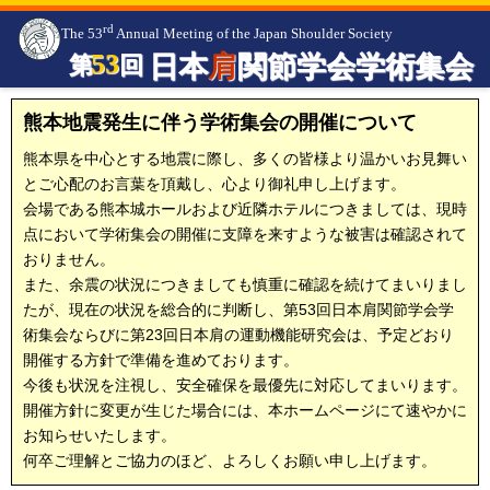
rd
The 53
Annual Meeting of the Japan Shoulder Society
53
日本
肩
関節学会学術集会
第
回
10
30
31
2026年
月
日(金)・
日（土）
会期
熊本地震発生に伴う学術集会の開催について
熊本城
ホール
熊本市中央区桜町3-40
会場
熊本県を中心とする地震に際し、多くの皆様より温かいお見舞い
北村 歳男
熊本整形外科病院
会長
とご心配のお言葉を頂戴し、心より御礼申し上げます。
併催
第
23
回日本
肩
の運動機能研究会
会場である熊本城ホールおよび近隣ホテルにつきましては、現時
菊川 憲志
会長：
点において学術集会の開催に支障を来すような被害は確認されて
JCHO熊本総合病院
おりません。
また、余震の状況につきましても慎重に確認を続けてまいりまし
たが、現在の状況を総合的に判断し、第53回日本肩関節学会学
術集会ならびに第23回日本肩の運動機能研究会は、予定どおり
開催する方針で準備を進めております。
今後も状況を注視し、安全確保を最優先に対応してまいります。
開催方針に変更が生じた場合には、本ホームページにて速やかに
お知らせいたします。
何卒ご理解とご協力のほど、よろしくお願い申し上げます。