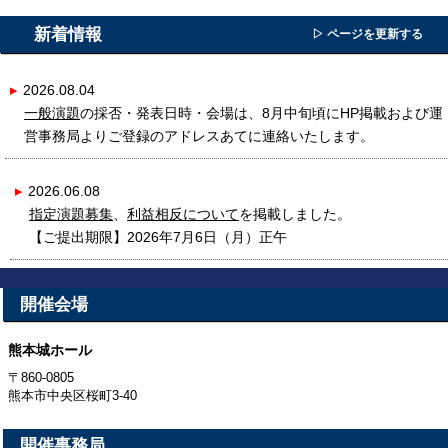
新着情報
▷ ページを更新する
▸
2026.08.04
一般演題
の採否・発表日時・会場は、8月中旬頃にHP掲載および運
営事務局よりご登録のアドレスあてに連絡いたします。
▸
2026.06.08
指定演題募集
、
利益相反について
を掲載しました。
【ご提出期限】2026年7月6日（月）正午
▸
2026.05.19
開催会場
協賛申し込み
を更新しました。
※ご寄附の手順（PDF）を掲載しました。
熊本城ホール
▸
2026.05.19
〒860-0805
演題募集
を終了しました。
熊本市中央区桜町3-40
▸
2026.05.07
開催事務局