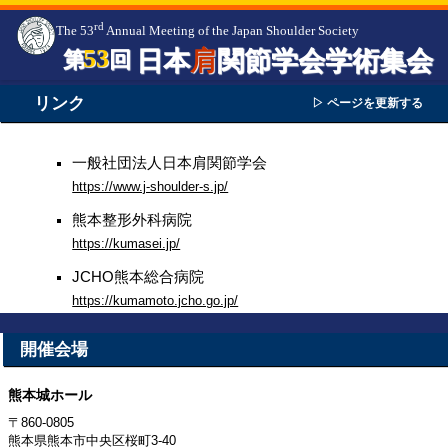
rd
The 53
Annual Meeting of the Japan Shoulder Society
53
日本
肩
関節学会学術集会
第
回
リンク
▷ ページを更新する
一般社団法人日本肩関節学会
https://www.j-shoulder-s.jp/
熊本整形外科病院
https://kumasei.jp/
JCHO熊本総合病院
https://kumamoto.jcho.go.jp/
開催会場
熊本城ホール
〒860-0805
熊本県熊本市中央区桜町3-40