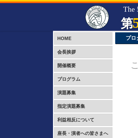
The 
第
プロ
HOME
会長挨拶
開催概要
プログラム
演題募集
指定演題募集
利益相反について
座長・演者への皆さまへ