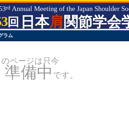
rd
53
Annual Meeting of the Japan Shoulder So
53
日本
肩
関節学会
回
グラム
このページは只今
準備中
です。