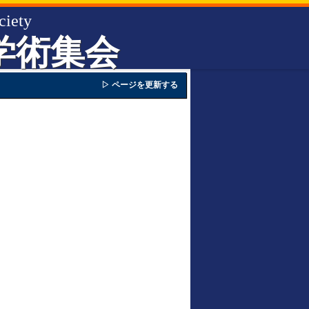
ciety
学術集会
▷ ページを更新する