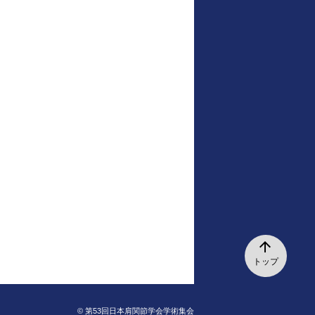
arrow_upward
トップ
© 第53回日本肩関節学会学術集会